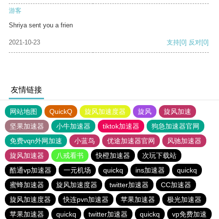
游客
Shriya sent you a frien
2021-10-23
支持
[0]
反对
[0]
友情链接
网站地图
QuickQ
旋风加速度器
旋风
旋风加速
坚果加速器
小牛加速器
tiktok加速器
狗急加速器官网
免费vqn外网加速
小蓝鸟
优途加速器官网
风驰加速器
旋风加速器
八戒看书
快橙加速器
次玩下载站
酷通vp加速器
一元机场
quickq
ins加速器
quickq
蜜蜂加速器
旋风加速度器
twitter加速器
CC加速器
旋风加速度器
快连pvn加速器
苹果加速器
极光加速器
苹果加速器
quickq
twitter加速器
quickq
vp免费加速