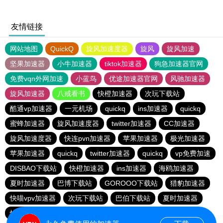
友情链接
网站地图
QuickQ
旋风加速度器
旋风
旋风加速
坚果加速器
小牛加速器
tiktok加速器
狗急加速器官网
免费vqn外网加速
小蓝鸟
优途加速器官网
风驰加速器
旋风加速器
八戒看书
快橙加速器
次玩下载站
酷通vp加速器
一元机场
quickq
ins加速器
quickq
蜜蜂加速器
旋风加速度器
twitter加速器
CC加速器
旋风加速度器
快连pvn加速器
苹果加速器
极光加速器
苹果加速器
quickq
twitter加速器
quickq
vp免费加速
DISBAO下载站
快橙加速器
ins加速器
海鸥加速器
夏时加速器
巴博下载站
GOROOO下载站
猎豹加速器
快喵vpv加速器
次玩下载站
巴伯下载站
夏时加速器
快橙加速器
黑洞加速官网