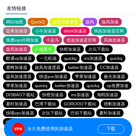
友情链接
网站地图
QuickQ
旋风加速度器
旋风
旋风加速
坚果加速器
小牛加速器
tiktok加速器
狗急加速器官网
免费vqn外网加速
小蓝鸟
优途加速器官网
风驰加速器
旋风加速器
八戒看书
快橙加速器
次玩下载站
酷通vp加速器
一元机场
quickq
ins加速器
quickq
蜜蜂加速器
旋风加速度器
twitter加速器
CC加速器
旋风加速度器
快连pvn加速器
苹果加速器
极光加速器
苹果加速器
quickq
twitter加速器
quickq
vp免费加速
DISBAO下载站
快橙加速器
ins加速器
海鸥加速器
夏时加速器
巴博下载站
GOROOO下载站
猎豹加速器
快喵vpv加速器
次玩下载站
巴伯下载站
夏时加速器
快橙加速器
黑洞加速官网
永久免费使用的加速器
下载