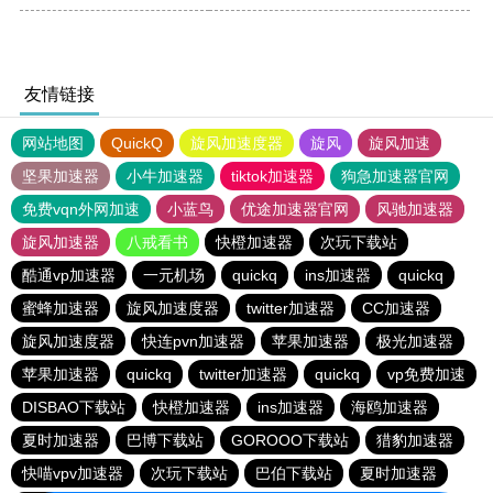
友情链接
网站地图
QuickQ
旋风加速度器
旋风
旋风加速
坚果加速器
小牛加速器
tiktok加速器
狗急加速器官网
免费vqn外网加速
小蓝鸟
优途加速器官网
风驰加速器
旋风加速器
八戒看书
快橙加速器
次玩下载站
酷通vp加速器
一元机场
quickq
ins加速器
quickq
蜜蜂加速器
旋风加速度器
twitter加速器
CC加速器
旋风加速度器
快连pvn加速器
苹果加速器
极光加速器
苹果加速器
quickq
twitter加速器
quickq
vp免费加速
DISBAO下载站
快橙加速器
ins加速器
海鸥加速器
夏时加速器
巴博下载站
GOROOO下载站
猎豹加速器
快喵vpv加速器
次玩下载站
巴伯下载站
夏时加速器