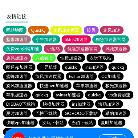
友情链接
网站地图
QuickQ
旋风加速度器
旋风
旋风加速
坚果加速器
小牛加速器
tiktok加速器
狗急加速器官网
免费vqn外网加速
小蓝鸟
优途加速器官网
风驰加速器
旋风加速器
八戒看书
快橙加速器
次玩下载站
酷通vp加速器
一元机场
quickq
ins加速器
quickq
蜜蜂加速器
旋风加速度器
twitter加速器
CC加速器
旋风加速度器
快连pvn加速器
苹果加速器
极光加速器
苹果加速器
quickq
twitter加速器
quickq
vp免费加速
DISBAO下载站
快橙加速器
ins加速器
海鸥加速器
夏时加速器
巴博下载站
GOROOO下载站
猎豹加速器
快喵vpv加速器
次玩下载站
巴伯下载站
夏时加速器
快橙加速器
黑洞加速官网