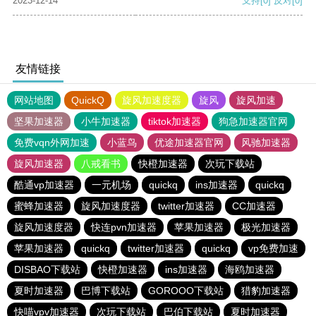
2023-12-14
支持
[0]
反对
[0]
友情链接
网站地图
QuickQ
旋风加速度器
旋风
旋风加速
坚果加速器
小牛加速器
tiktok加速器
狗急加速器官网
免费vqn外网加速
小蓝鸟
优途加速器官网
风驰加速器
旋风加速器
八戒看书
快橙加速器
次玩下载站
酷通vp加速器
一元机场
quickq
ins加速器
quickq
蜜蜂加速器
旋风加速度器
twitter加速器
CC加速器
旋风加速度器
快连pvn加速器
苹果加速器
极光加速器
苹果加速器
quickq
twitter加速器
quickq
vp免费加速
DISBAO下载站
快橙加速器
ins加速器
海鸥加速器
夏时加速器
巴博下载站
GOROOO下载站
猎豹加速器
快喵vpv加速器
次玩下载站
巴伯下载站
夏时加速器