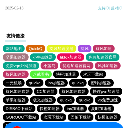
2025-02-13
支持
[0]
反对
[0]
友情链接
网站地图
QuickQ
旋风加速度器
旋风
旋风加速
坚果加速器
小牛加速器
tiktok加速器
狗急加速器官网
免费vqn外网加速
小蓝鸟
优途加速器官网
风驰加速器
旋风加速器
八戒看书
快橙加速器
次玩下载站
一元机场
quickq
ins加速器
quickq
蜜蜂加速器
旋风加速度器
CC加速器
旋风加速度器
快连pvn加速器
苹果加速器
极光加速器
quickq
quickq
vp免费加速
DISBAO下载站
快橙加速器
ins加速器
夏时加速器
GOROOO下载站
次玩下载站
巴伯下载站
快橙加速器
黑洞加速官网