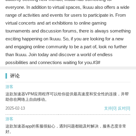
everyone. In addition to virtual spaces, Ikuuu also offers a wide
range of activities and events for users to participate in. From
virtual concerts and art exhibitions to online gaming
tournaments and discussion forums, there is always something
exciting happening on Ikuuu. So, if you are looking for a new
and engaging online community to be a part of, look no further
than Ikuuu. Join today and discover a world of endless
possibilities and connections waiting for you.#3#
评论
游客
这款加速器VPM应用程序可以给你提供最高速度和安全性的连接，并帮
助你在网络上自由移动。
2025-02-13
支持
[0]
反对
[0]
游客
这款加速器app的客服很贴心，遇到问题都能及时解决，服务态度非常
好。