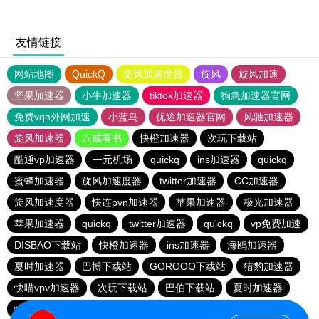
友情链接
网站地图
QuickQ
旋风加速度器
旋风
旋风加速
坚果加速器
小牛加速器
tiktok加速器
狗急加速器官网
免费vqn外网加速
小蓝鸟
优途加速器官网
风驰加速器
旋风加速器
八戒看书
快橙加速器
次玩下载站
酷通vp加速器
一元机场
quickq
ins加速器
quickq
蜜蜂加速器
旋风加速度器
twitter加速器
CC加速器
旋风加速度器
快连pvn加速器
苹果加速器
极光加速器
苹果加速器
quickq
twitter加速器
quickq
vp免费加速
DISBAO下载站
快橙加速器
ins加速器
海鸥加速器
夏时加速器
巴博下载站
GOROOO下载站
猎豹加速器
快喵vpv加速器
次玩下载站
巴伯下载站
夏时加速器
快橙加速器
黑洞加速官网