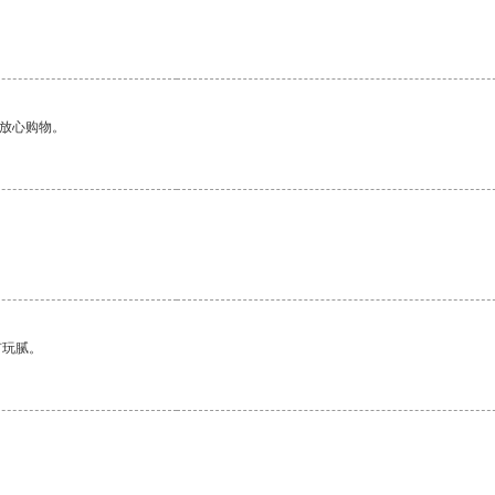
够放心购物。
有玩腻。