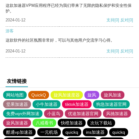
这款加速器VPM应用程序已经为我们带来了无限的隐私保护和安全性保
护。
2024-01-12
支持
[0]
反对
[0]
游客
这款软件的社区氛围非常好，可以与其他用户交流学习心得。
2024-01-12
支持
[0]
反对
[0]
友情链接
网站地图
QuickQ
旋风加速度器
旋风
旋风加速
坚果加速器
小牛加速器
tiktok加速器
狗急加速器官网
免费vqn外网加速
小蓝鸟
优途加速器官网
风驰加速器
旋风加速器
八戒看书
快橙加速器
次玩下载站
酷通vp加速器
一元机场
quickq
ins加速器
quickq