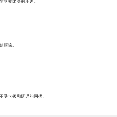
情享受比赛的乐趣。
题烦恼。
不受卡顿和延迟的困扰。