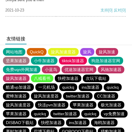
2021-10-23
支持
[0]
反对
[0]
友情链接
网站地图
QuickQ
旋风加速度器
旋风
旋风加速
坚果加速器
小牛加速器
tiktok加速器
狗急加速器官网
免费vqn外网加速
小蓝鸟
优途加速器官网
风驰加速器
旋风加速器
八戒看书
快橙加速器
次玩下载站
酷通vp加速器
一元机场
quickq
ins加速器
quickq
蜜蜂加速器
旋风加速度器
twitter加速器
CC加速器
旋风加速度器
快连pvn加速器
苹果加速器
极光加速器
苹果加速器
quickq
twitter加速器
quickq
vp免费加速
DISBAO下载站
快橙加速器
ins加速器
海鸥加速器
夏时加速器
巴博下载站
GOROOO下载站
猎豹加速器