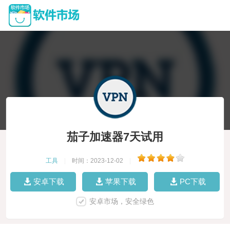
茄子加速器7天试用
工具
|
时间：2023-12-02
|
安卓下载
苹果下载
PC下载
安卓市场，安全绿色