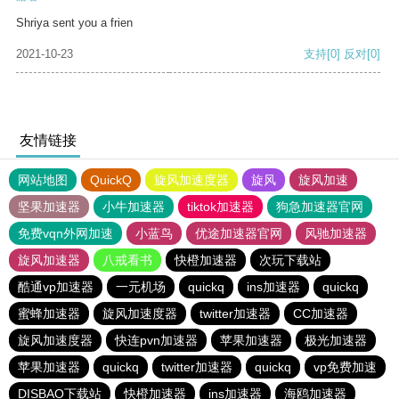
Shriya sent you a frien
2021-10-23
支持
[0]
反对
[0]
友情链接
网站地图
QuickQ
旋风加速度器
旋风
旋风加速
坚果加速器
小牛加速器
tiktok加速器
狗急加速器官网
免费vqn外网加速
小蓝鸟
优途加速器官网
风驰加速器
旋风加速器
八戒看书
快橙加速器
次玩下载站
酷通vp加速器
一元机场
quickq
ins加速器
quickq
蜜蜂加速器
旋风加速度器
twitter加速器
CC加速器
旋风加速度器
快连pvn加速器
苹果加速器
极光加速器
苹果加速器
quickq
twitter加速器
quickq
vp免费加速
DISBAO下载站
快橙加速器
ins加速器
海鸥加速器