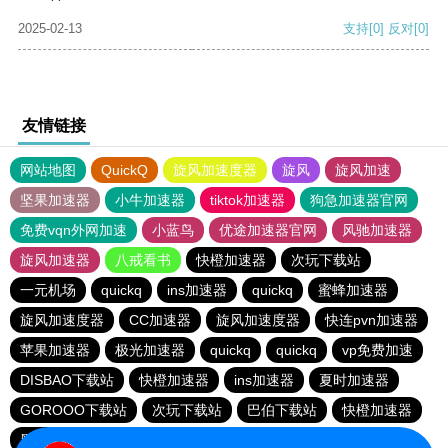
2025-02-13
支持
[0]
反对
[0]
友情链接
网站地图
QuickQ
旋风加速度器
旋风
旋风加速
坚果加速器
小牛加速器
tiktok加速器
狗急加速器官网
免费vqn外网加速
小蓝鸟
优途加速器官网
风驰加速器
旋风加速器
八戒看书
快橙加速器
次玩下载站
一元机场
quickq
ins加速器
quickq
蜜蜂加速器
旋风加速度器
CC加速器
旋风加速度器
快连pvn加速器
苹果加速器
极光加速器
quickq
quickq
vp免费加速
DISBAO下载站
快橙加速器
ins加速器
夏时加速器
GOROOO下载站
次玩下载站
巴伯下载站
快橙加速器
黑洞加速官网