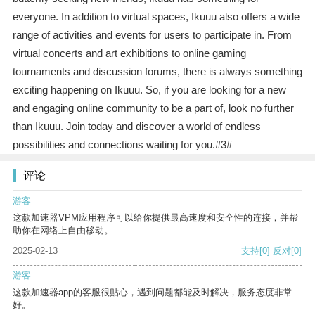
everyone. In addition to virtual spaces, Ikuuu also offers a wide
range of activities and events for users to participate in. From
virtual concerts and art exhibitions to online gaming
tournaments and discussion forums, there is always something
exciting happening on Ikuuu. So, if you are looking for a new
and engaging online community to be a part of, look no further
than Ikuuu. Join today and discover a world of endless
possibilities and connections waiting for you.#3#
评论
游客
这款加速器VPM应用程序可以给你提供最高速度和安全性的连接，并帮
助你在网络上自由移动。
2025-02-13
支持
[0]
反对
[0]
游客
这款加速器app的客服很贴心，遇到问题都能及时解决，服务态度非常
好。