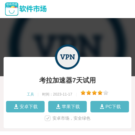
考拉加速器7天试用
工具
|
时间：2023-11-17
|
安卓下载
苹果下载
PC下载
安卓市场，安全绿色