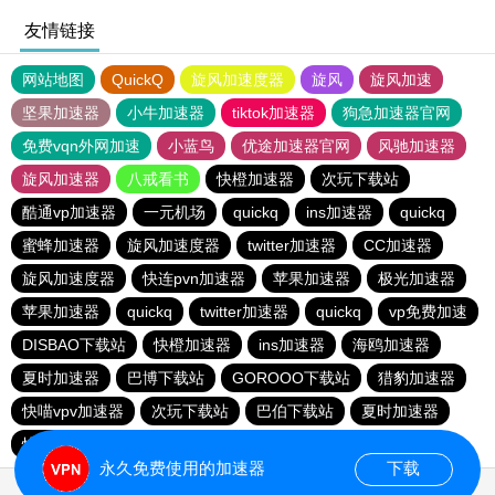
友情链接
网站地图
QuickQ
旋风加速度器
旋风
旋风加速
坚果加速器
小牛加速器
tiktok加速器
狗急加速器官网
免费vqn外网加速
小蓝鸟
优途加速器官网
风驰加速器
旋风加速器
八戒看书
快橙加速器
次玩下载站
酷通vp加速器
一元机场
quickq
ins加速器
quickq
蜜蜂加速器
旋风加速度器
twitter加速器
CC加速器
旋风加速度器
快连pvn加速器
苹果加速器
极光加速器
苹果加速器
quickq
twitter加速器
quickq
vp免费加速
DISBAO下载站
快橙加速器
ins加速器
海鸥加速器
夏时加速器
巴博下载站
GOROOO下载站
猎豹加速器
快喵vpv加速器
次玩下载站
巴伯下载站
夏时加速器
快橙加速器
黑洞加速官网
永久免费使用的加速器
下载