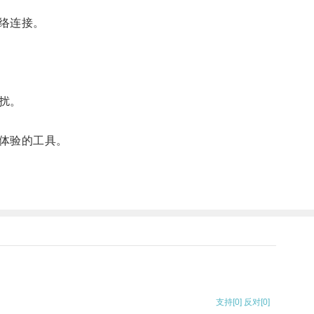
络连接。
扰。
体验的工具。
支持
[0]
反对
[0]