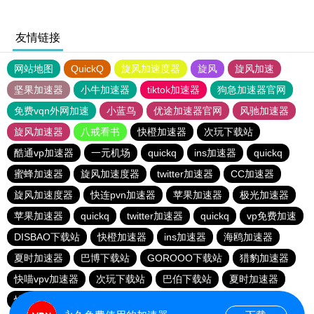
友情链接
网站地图
QuickQ
旋风加速度器
旋风
旋风加速
坚果加速器
小牛加速器
tiktok加速器
狗急加速器官网
免费vqn外网加速
小蓝鸟
优途加速器官网
风驰加速器
旋风加速器
八戒看书
快橙加速器
次玩下载站
酷通vp加速器
一元机场
quickq
ins加速器
quickq
蜜蜂加速器
旋风加速度器
twitter加速器
CC加速器
旋风加速度器
快连pvn加速器
苹果加速器
极光加速器
苹果加速器
quickq
twitter加速器
quickq
vp免费加速
DISBAO下载站
快橙加速器
ins加速器
海鸥加速器
夏时加速器
巴博下载站
GOROOO下载站
猎豹加速器
快喵vpv加速器
次玩下载站
巴伯下载站
夏时加速器
快橙加速器
黑洞加速官网