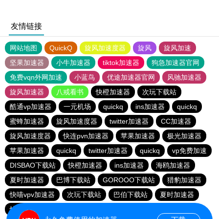
友情链接
网站地图
QuickQ
旋风加速度器
旋风
旋风加速
坚果加速器
小牛加速器
tiktok加速器
狗急加速器官网
免费vqn外网加速
小蓝鸟
优途加速器官网
风驰加速器
旋风加速器
八戒看书
快橙加速器
次玩下载站
酷通vp加速器
一元机场
quickq
ins加速器
quickq
蜜蜂加速器
旋风加速度器
twitter加速器
CC加速器
旋风加速度器
快连pvn加速器
苹果加速器
极光加速器
苹果加速器
quickq
twitter加速器
quickq
vp免费加速
DISBAO下载站
快橙加速器
ins加速器
海鸥加速器
夏时加速器
巴博下载站
GOROOO下载站
猎豹加速器
快喵vpv加速器
次玩下载站
巴伯下载站
夏时加速器
快橙加速器
黑洞加速官网